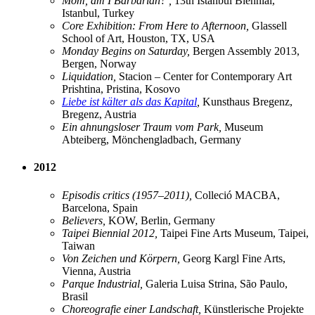
Mom, am I Barbarian? ,
13th Istanbul Biennial,
Istanbul, Turkey
Core Exhibition: From Here to Afternoon,
Glassell
School of Art, Houston, TX, USA
Monday Begins on Saturday,
Bergen Assembly 2013,
Bergen, Norway
Liquidation,
Stacion – Center for Contemporary Art
Prishtina, Pristina, Kosovo
Liebe ist kälter als das Kapital
,
Kunsthaus Bregenz,
Bregenz, Austria
Ein ahnungsloser Traum vom Park,
Museum
Abteiberg, Mönchengladbach, Germany
2012
Episodis critics (1957–2011),
Colleció MACBA,
Barcelona, Spain
Believers,
KOW, Berlin, Germany
Taipei Biennial 2012,
Taipei Fine Arts Museum, Taipei,
Taiwan
Von Zeichen und Körpern,
Georg Kargl Fine Arts,
Vienna, Austria
Parque Industrial,
Galeria Luisa Strina, São Paulo,
Brasil
Choreografie einer Landschaft,
Künstlerische Projekte