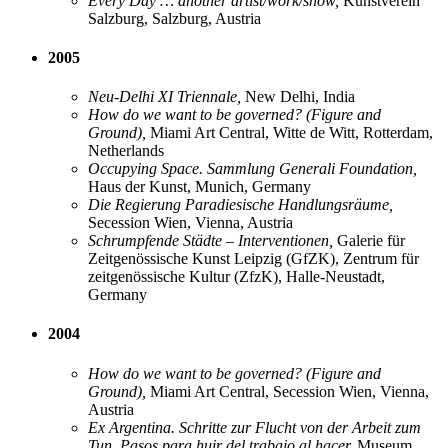
Every Day … another artist/work/show,
Kunstverein
Salzburg, Salzburg, Austria
2005
Neu-Delhi XI Triennale,
New Delhi, India
How do we want to be governed? (Figure and
Ground),
Miami Art Central, Witte de Witt, Rotterdam,
Netherlands
Occupying Space. Sammlung Generali Foundation,
Haus der Kunst, Munich, Germany
Die Regierung Paradiesische Handlungsräume,
Secession Wien, Vienna, Austria
Schrumpfende Städte – Interventionen,
Galerie für
Zeitgenössische Kunst Leipzig (GfZK), Zentrum für
zeitgenössische Kultur (ZfzK), Halle-Neustadt,
Germany
2004
How do we want to be governed? (Figure and
Ground),
Miami Art Central, Secession Wien, Vienna,
Austria
Ex Argentina. Schritte zur Flucht von der Arbeit zum
Tun. Pasos para huir del trabajo al hacer,
Museum