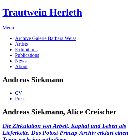
Trautwein Herleth
Menu
Archive Galerie Barbara Weiss
Artists
Exhibitions
Publications
News
About
Andreas Siekmann
CV
Press
Andreas Siekmann
,
Alice Creischer
Die Zirkulation von Arbeit, Kapital und Leben als
Lieferkette. Das Potosi-Prinzip-Archiv erklärt einen
Typus ecclesiae catholicae