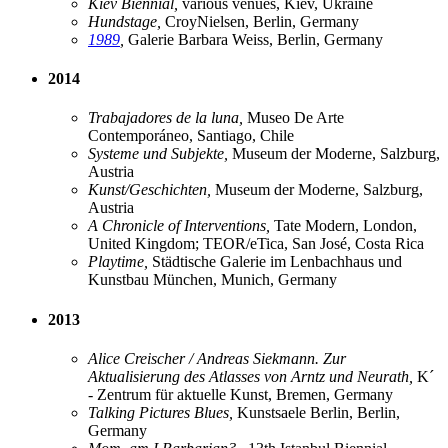
Kiev Biennial,
various venues, Kiev, Ukraine
Hundstage,
CroyNielsen, Berlin, Germany
1989
,
Galerie Barbara Weiss, Berlin, Germany
2014
Trabajadores de la luna,
Museo De Arte
Contemporáneo, Santiago, Chile
Systeme und Subjekte,
Museum der Moderne, Salzburg,
Austria
Kunst/Geschichten,
Museum der Moderne, Salzburg,
Austria
A Chronicle of Interventions,
Tate Modern, London,
United Kingdom; TEOR/eTica, San José, Costa Rica
Playtime,
Städtische Galerie im Lenbachhaus und
Kunstbau München, Munich, Germany
2013
Alice Creischer / Andreas Siekmann. Zur
Aktualisierung des Atlasses von Arntz und Neurath,
K´
- Zentrum für aktuelle Kunst, Bremen, Germany
Talking Pictures Blues,
Kunstsaele Berlin, Berlin,
Germany