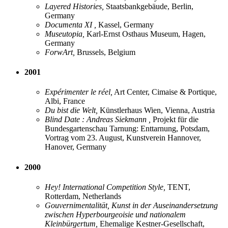
Layered Histories,
Staatsbankgebäude, Berlin,
Germany
Documenta XI ,
Kassel, Germany
Museutopia,
Karl-Ernst Osthaus Museum, Hagen,
Germany
ForwArt,
Brussels, Belgium
2001
Expérimenter le réel,
Art Center, Cimaise & Portique,
Albi, France
Du bist die Welt,
Künstlerhaus Wien, Vienna, Austria
Blind Date : Andreas Siekmann ,
Projekt für die
Bundesgartenschau Tarnung: Enttarnung, Potsdam,
Vortrag vom 23. August, Kunstverein Hannover,
Hanover, Germany
2000
Hey! International Competition Style,
TENT,
Rotterdam, Netherlands
Gouvernimentalität, Kunst in der Auseinandersetzung
zwischen Hyperbourgeoisie und nationalem
Kleinbürgertum,
Ehemalige Kestner-Gesellschaft,